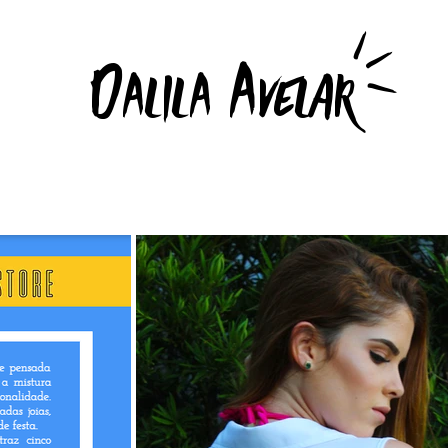
i
i
D
A
AlilA
velar
i
a)
Portfólio
Criações
Ilustrações